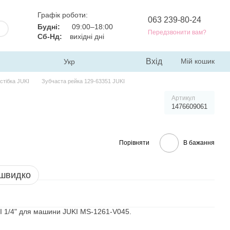
Графік роботи:
063 239-80-24
Будні:
09:00–18:00
Передзвонити вам?
Сб-Нд:
вихідні дні
Вхід
Мій кошик
Укр
стібка JUKI
Зубчаста рейка 129-63351 JUKI
Артикул
1476609061
Порівняти
В бажання
 швидко
I 1/4" для машини JUKI MS-1261-V045.