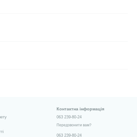
Контактна інформація
нету
063 239-80-24
Передзвонити вам?
тті
063 239-80-24