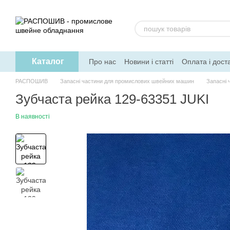
Перейти до основного контенту
Каталог
Про нас
Новини і статті
Оплата і дост
РАСПОШИВ
Запасні частини для промислових швейних машин
Запасні 
Зубчаста рейка 129-63351 JUKI
В наявності