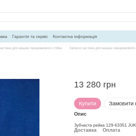
авка
Гарантія та сервіс
Контактна інформація
частини для машин ланцюжкового стібка
Запасні частини для машин ланцюжкового 
13 280 грн
Купити
Замовити
Опис
Зубчаста рейка 129-63351 JUK
Доставка
Оплата