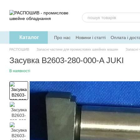
Перейти до основного контенту
Каталог
Про нас
Новини і статті
Оплата і дост
РАСПОШИВ
Запасні частини для промислових швейних машин
Запасні 
Засувка B2603-280-000-A JUKI
В наявності