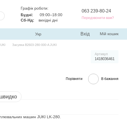
Графік роботи:
063 239-80-24
Будні:
09:00–18:00
Передзвонити вам?
Сб-Нд:
вихідні дні
Вхід
Мій кошик
Укр
JUKI
Засувка B2603-280-000-A JUKI
Артикул
1418036461
Порівняти
В бажання
 швидко
іплювальних машин JUKI LK-280.