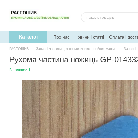
Перейти до основного контенту
Каталог
Про нас
Новини і статті
Оплата і дост
РАСПОШИВ
Запасні частини для промислових швейних машин
Запасні 
Рухома частина ножиць GP-014332
В наявності