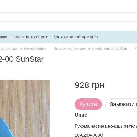
авка
Гарантія та сервіс
Контактна інформація
частини для петельних машин
Запасні частини для петельних машин SunStar
Р
-00 SunStar
928 грн
Купити
Замовити
Опис
Рухома частина ножиць петел
10-023A-300G