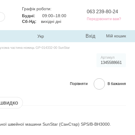
Графік роботи:
063 239-80-24
Будні:
09:00–18:00
Передзвонити вам?
Сб-Нд:
вихідні дні
Вхід
Мій кошик
Укр
ухома частина ножиць GP-014332-00 SunStar
Артикул
1345588661
Порівняти
В бажання
 швидко
ьної швейної машини SunStar (СанСтар) SPS/B-BH3000.