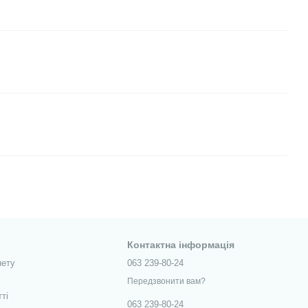
Контактна інформація
нету
063 239-80-24
Передзвонити вам?
тті
063 239-80-24