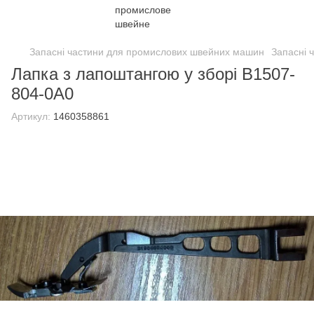
Запасні частини для промислових швейних машин
Запасні 
Лапка з лапоштангою у зборі B1507-
804-0A0
Артикул:
1460358861