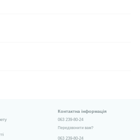
Контактна інформація
нету
063 239-80-24
Передзвонити вам?
тті
063 239-80-24