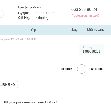
Графік роботи:
063 239-80-24
Будні:
09:00–18:00
Передзвонити вам?
Сб-Нд:
вихідні дні
Вхід
Мій кошик
Укр
 верхня D1173-245-E00 JUKI
Артикул
1489898261
Порівняти
В бажання
 швидко
 JUKI для рукавної машини DSC-245.