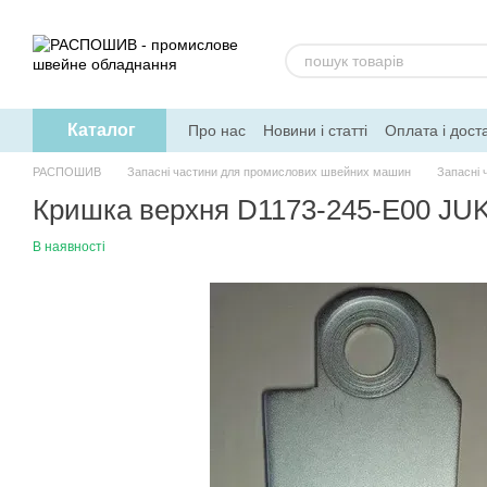
Перейти до основного контенту
Каталог
Про нас
Новини і статті
Оплата і дост
РАСПОШИВ
Запасні частини для промислових швейних машин
Запасні 
Кришка верхня D1173-245-E00 JUK
В наявності