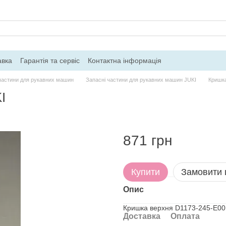
авка
Гарантія та сервіс
Контактна інформація
частини для рукавних машин
Запасні частини для рукавних машин JUKI
Кришка
I
871 грн
Купити
Замовити
Опис
Кришка верхня D1173-245-E00
Доставка
Оплата