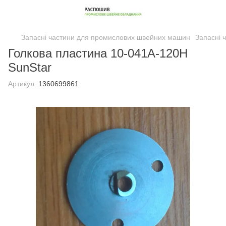
Запасні частини для промислових швейних машин
Запасні 
Голкова пластина 10-041A-120H
SunStar
Артикул:
1360699861