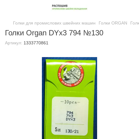
Голки для промислових швейних машин
Голки ORGAN
Гол
Голки Organ DYx3 794 №130
Артикул:
1333770861