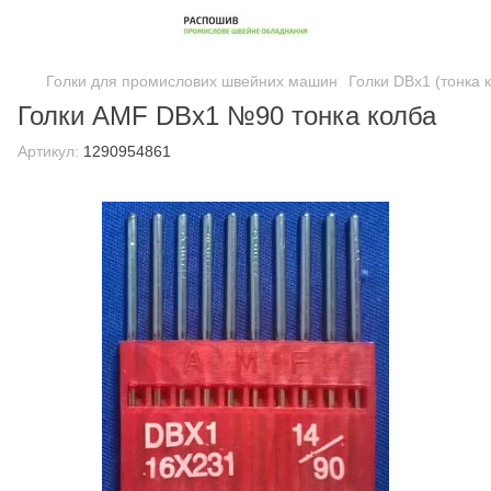
Голки для промислових швейних машин
Голки DBx1 (тонка
Голки AMF DBx1 №90 тонка колба
Артикул:
1290954861