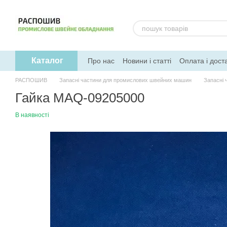
Перейти до основного контенту
Каталог
Про нас
Новини і статті
Оплата і дост
РАСПОШИВ
Запасні частини для промислових швейних машин
Запасні 
Гайка MAQ-09205000
В наявності