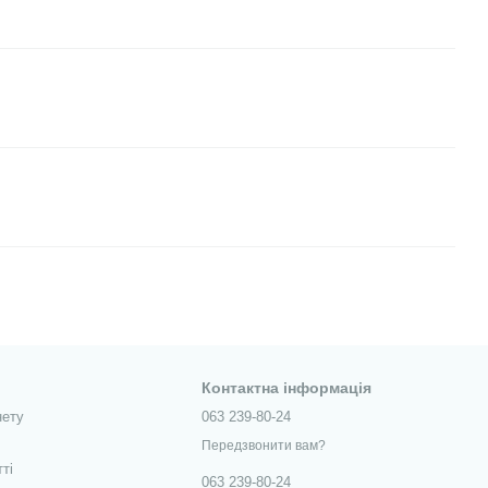
Контактна інформація
нету
063 239-80-24
Передзвонити вам?
тті
063 239-80-24