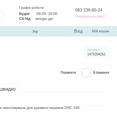
Графік роботи:
063 239-80-24
Будні:
09:00–18:00
Передзвонити вам?
Сб-Нд:
вихідні дні
Вхід
Мій кошик
Укр
Артикул
1475204261
Порівняти
В бажання
 швидко
а окантовувача для рукавної машини DSC-245.