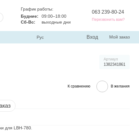
График работы:
063 239-80-24
Будние:
09:00–18:00
Перезвонить вам?
Сб-Вс:
выходные дни
Вход
Мой заказ
Рус
Артикул
1382341861
К сравнению
В желания
аказ
ки для LBH-780.