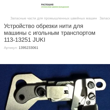
Запасные части для промышленных швейных машин
Запас
Устройство обрезки нити для
машины с игольным транспортом
113-13251 JUKI
Артикул:
1395233061