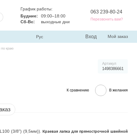
График работы:
063 239-80-24
Будние:
09:00–18:00
Перезвонить вам?
Сб-Вс:
выходные дни
Вход
Мой заказ
Рус
и по краю
Артикул
1498386661
К сравнению
В желания
аказ
100 (3/8") (9,5мм)).
Краевая лапка для прямострочной швейной