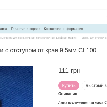
тавка
Гарантия и сервис
Контактная информация
ные части для одноигольных прямострочных швейных машин
Лапки для отстрочк
и с отступом от края 9,5мм CL100
111 грн
Купить
Быстрый з
Описание
CL
Лапка подпружиненная левая