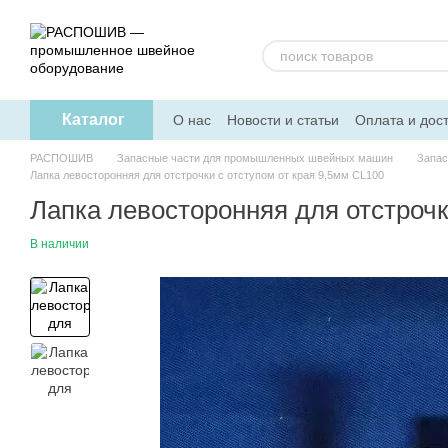
Перейти к основному контенту
Каталог
О нас
Новости и статьи
Оплата и дос
РАСПОШИВ
Запасные части для промышленных швейных машин
Запас
Лапка левосторонняя для отстрочки с отступом от края 9,5мм CL100
Лапка левосторонняя для отстрочк
В наличии