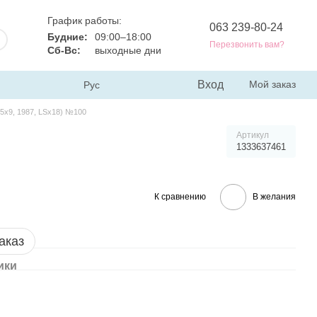
График работы:
063 239-80-24
Будние:
09:00–18:00
Перезвонить вам?
Сб-Вс:
выходные дни
Вход
Мой заказ
Рус
5x9, 1987, LSx18) №100
Артикул
1333637461
К сравнению
В желания
аказ
ики