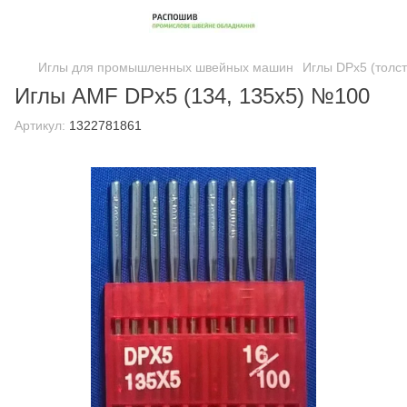
Иглы для промышленных швейных машин
Иглы DPx5 (толс
Иглы AMF DPx5 (134, 135x5) №100
Артикул:
1322781861